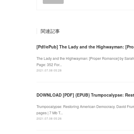
関連記事
[Pdf/ePub] The Lady and the Highwayman: [Pr
The Lady and the Highwayman: [Proper Romance] by Sara
Page: 352 For...
2021.07.08 05:28
DOWNLOAD [PDF] {EPUB} Trumpocalypse: Rest
Trumpocalypse: Restoring American Democracy. David Fru
pages | 7 Mb T...
2021.07.08 05:26