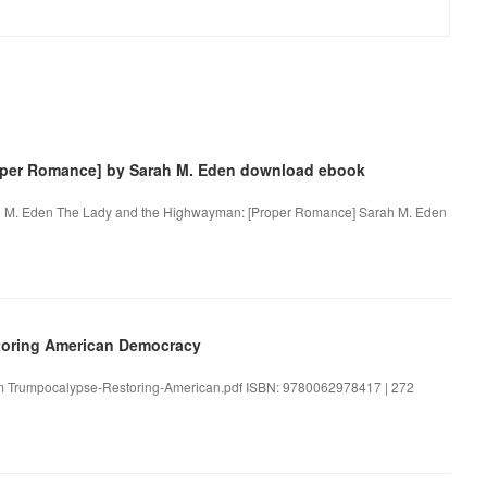
oper Romance] by Sarah M. Eden download ebook
h M. Eden The Lady and the Highwayman: [Proper Romance] Sarah M. Eden
oring American Democracy
m Trumpocalypse-Restoring-American.pdf ISBN: 9780062978417 | 272